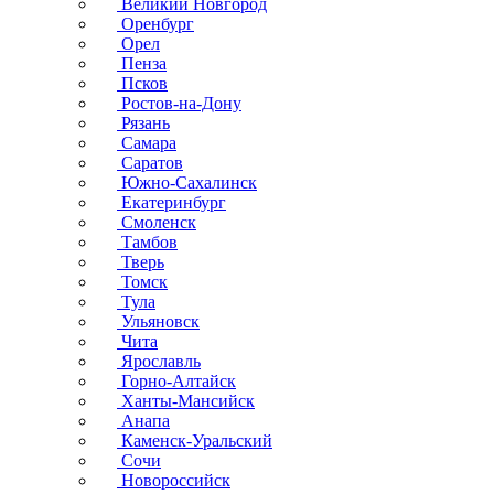
Великий Новгород
Оренбург
Орел
Пенза
Псков
Ростов-на-Дону
Рязань
Самара
Саратов
Южно-Сахалинск
Екатеринбург
Смоленск
Тамбов
Тверь
Томск
Тула
Ульяновск
Чита
Ярославль
Горно-Алтайск
Ханты-Мансийск
Анапа
Каменск-Уральский
Сочи
Новороссийск