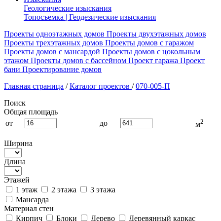
Геологические изыскания
Топосъемка | Геодезические изыскания
Проекты одноэтажных домов
Проекты двухэтажных домов
Проекты трехэтажных домов
Проекты домов с гаражом
Проекты домов с мансардой
Проекты домов с цокольным
этажом
Проекты домов с бассейном
Проект гаража
Проект
бани
Проектирование домов
Главная страница
/
Каталог проектов
/
070-005-П
Поиск
Общая площадь
2
от
до
м
Ширина
Длина
Этажей
1 этаж
2 этажа
3 этажа
Мансарда
Материал стен
Кирпич
Блоки
Дерево
Деревянный каркас