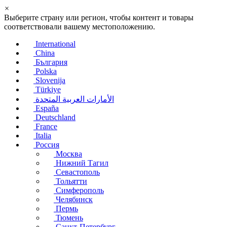
×
Выберите страну или регион, чтобы контент и товары
соответствовали вашему местоположению.
International
China
България
Polska
Slovenija
Türkiye
الأمارات العربية المتحدة
España
Deutschland
France
Italia
Россия
Москва
Нижний Тагил
Севастополь
Тольятти
Симферополь
Челябинск
Пермь
Тюмень
Санкт-Петербург