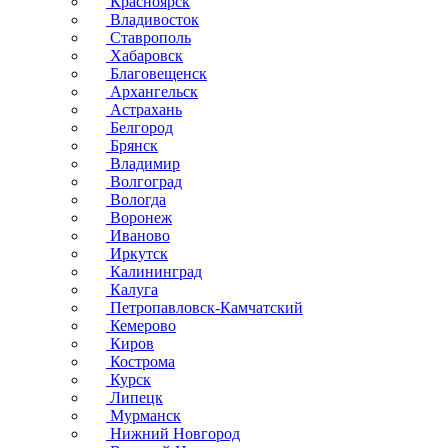
Красноярск
Владивосток
Ставрополь
Хабаровск
Благовещенск
Архангельск
Астрахань
Белгород
Брянск
Владимир
Волгоград
Вологда
Воронеж
Иваново
Иркутск
Калининград
Калуга
Петропавловск-Камчатский
Кемерово
Киров
Кострома
Курск
Липецк
Мурманск
Нижний Новгород