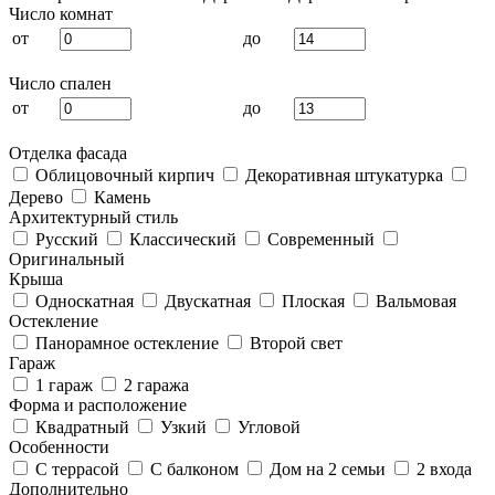
Число комнат
от
до
Число спален
от
до
Отделка фасада
Облицовочный кирпич
Декоративная штукатурка
Дерево
Камень
Архитектурный стиль
Русский
Классический
Современный
Оригинальный
Крыша
Односкатная
Двускатная
Плоская
Вальмовая
Остекление
Панорамное остекление
Второй свет
Гараж
1 гараж
2 гаража
Форма и расположение
Квадратный
Узкий
Угловой
Особенности
С террасой
С балконом
Дом на 2 семьи
2 входа
Дополнительно