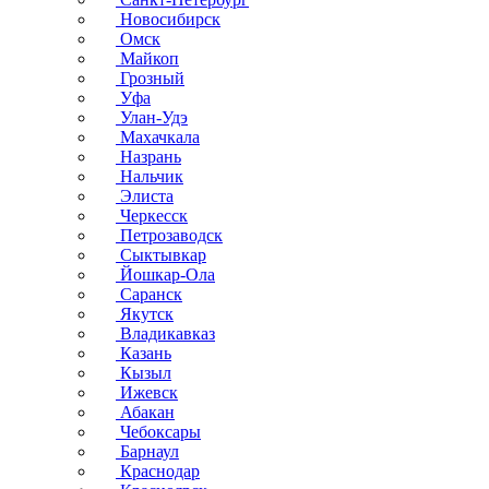
Новосибирск
Омск
Майкоп
Грозный
Уфа
Улан-Удэ
Махачкала
Назрань
Нальчик
Элиста
Черкесск
Петрозаводск
Сыктывкар
Йошкар-Ола
Саранск
Якутск
Владикавказ
Казань
Кызыл
Ижевск
Абакан
Чебоксары
Барнаул
Краснодар