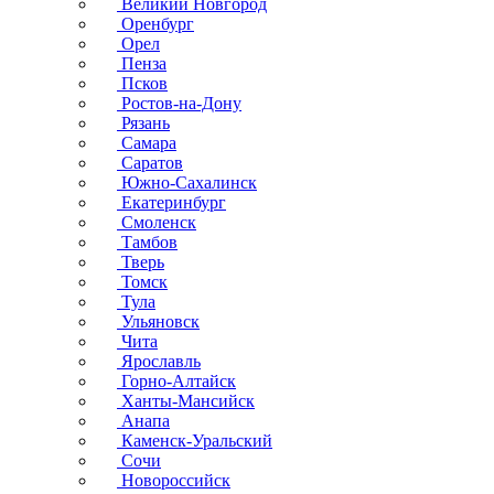
Великий Новгород
Оренбург
Орел
Пенза
Псков
Ростов-на-Дону
Рязань
Самара
Саратов
Южно-Сахалинск
Екатеринбург
Смоленск
Тамбов
Тверь
Томск
Тула
Ульяновск
Чита
Ярославль
Горно-Алтайск
Ханты-Мансийск
Анапа
Каменск-Уральский
Сочи
Новороссийск