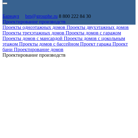
Барнаул
brn@grouphe.ru
8 800 222 84 30
Проектирование производств
Проекты одноэтажных домов
Проекты двухэтажных домов
Проекты трехэтажных домов
Проекты домов с гаражом
Проекты домов с мансардой
Проекты домов с цокольным
этажом
Проекты домов с бассейном
Проект гаража
Проект
бани
Проектирование домов
Проектирование производств