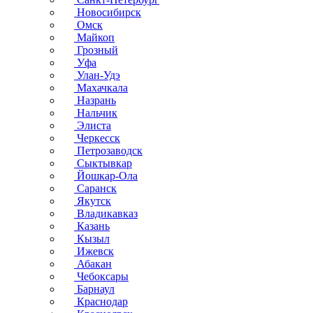
Новосибирск
Омск
Майкоп
Грозный
Уфа
Улан-Удэ
Махачкала
Назрань
Нальчик
Элиста
Черкесск
Петрозаводск
Сыктывкар
Йошкар-Ола
Саранск
Якутск
Владикавказ
Казань
Кызыл
Ижевск
Абакан
Чебоксары
Барнаул
Краснодар