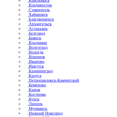
Красноярск
Владивосток
Ставрополь
Хабаровск
Благовещенск
Архангельск
Астрахань
Белгород
Брянск
Владимир
Волгоград
Вологда
Воронеж
Иваново
Иркутск
Калининград
Калуга
Петропавловск-Камчатский
Кемерово
Киров
Кострома
Курск
Липецк
Мурманск
Нижний Новгород